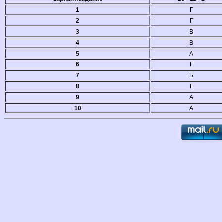
1
Г
2
Г
3
В
4
В
5
А
6
Г
7
Б
8
Г
9
А
10
А