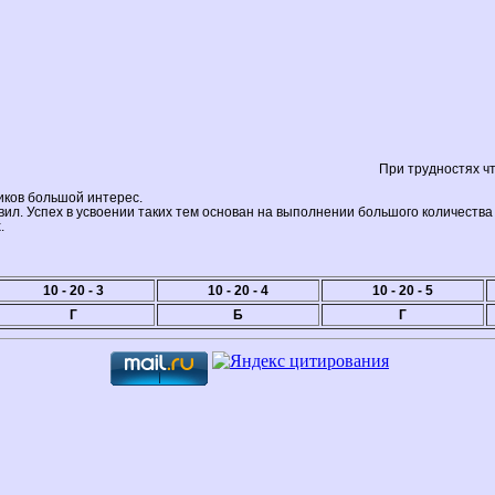
При трудностях чт
иков большой интерес.
ил. Успех в усвоении таких тем основан на выполнении большого количеств
.
10 - 20
- 3
10 - 20
- 4
10 - 20
- 5
Г
Б
Г