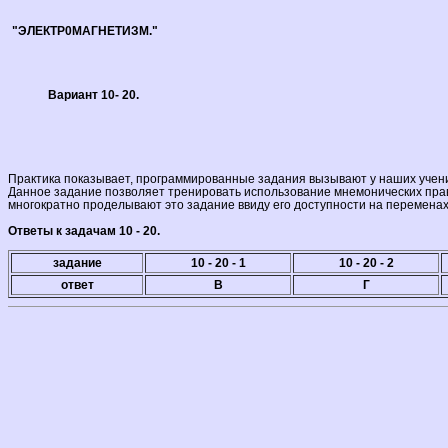
"ЭЛЕКТР0МАГНЕТИЗМ."
Вариант 10- 20.
Практика показывает, программированные задания вызывают у наших учен
Данное задание позволяет тренировать использование мнемонических прав
многократно проделывают это задание ввиду его доступности на переменах
Ответы к задачам 10 - 20.
задание
10 - 20
- 1
10 - 20
- 2
ответ
В
Г