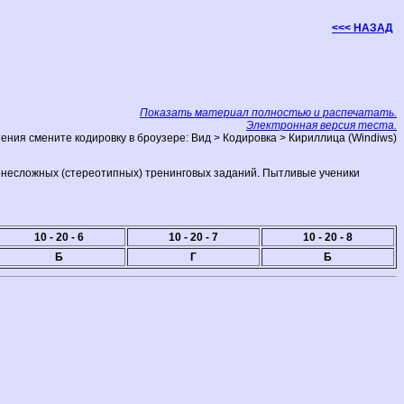
<<< НАЗАД
Показать материал полностью и распечатать.
Электронная версия теста.
ения смените кодировку в броузере: Вид > Кодировка > Кириллица (Windiws)
а несложных (стереотипных) тренинговых заданий. Пытливые ученики
10 - 20
- 6
10 - 20
- 7
10 - 20
- 8
Б
Г
Б