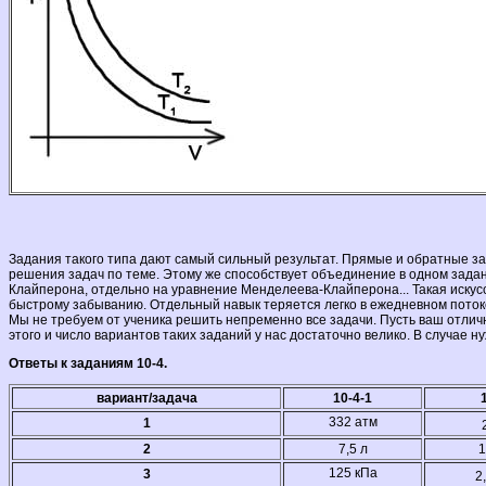
Задания такого типа дают самый сильный результат. Прямые и обратные зад
решения задач по теме. Этому же способствует объединение в одном задани
Клайперона, отдельно на уравнение Менделеева-Клайперона... Такая иску
быстрому забыванию. Отдельный навык теряется легко в ежедневном потоке
Мы не требуем от ученика решить непременно все задачи. Пусть ваш отличник
этого и число вариантов таких заданий у нас достаточно велико. В случае
Ответы к заданиям 10-4.
вариант/задача
10-4-1
332 атм
1
2
7,5 л
1
125 кПа
3
2