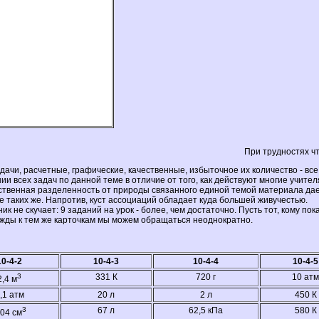
При трудностях чт
ачи, расчетные, графические, качественные, избыточное их количество - все
и всех задач по данной теме в отличие от того, как действуют многие учите
сственная разделенность от природы связанного единой темой материала дае
 таких же. Напротив, куст ассоциаций обладает куда большей живучестью.
 не скучает: 9 заданий на урок - более, чем достаточно. Пусть тот, кому пок
 нужды к тем же карточкам мы можем обращаться неоднократно.
10-4-2
10-4-3
10-4-4
10-4-5
3
331 К
720 г
10 атм
2,4 м
,1 атм
20 л
2 л
450 К
3
67 л
62,5 кПа
580 К
,04 см