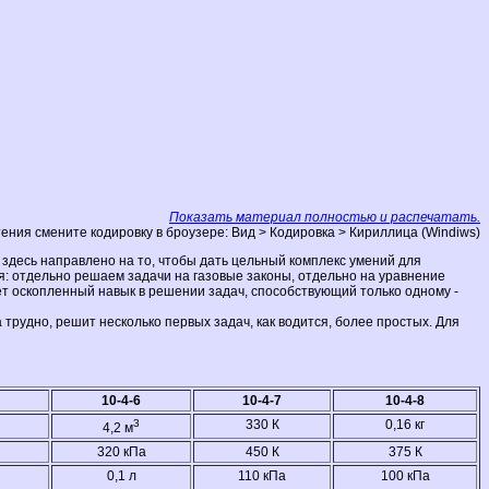
Показать материал полностью и распечатать.
ения смените кодировку в броузере: Вид > Кодировка > Кириллица (Windiws)
 здесь направлено на то, чтобы дать цельный комплекс умений для
ля: отдельно решаем задачи на газовые законы, отдельно на уравнение
т оскопленный навык в решении задач, способствующий только одному -
а трудно, решит несколько первых задач, как водится, более простых. Для
10-4-6
10-4-7
10-4-8
3
330 К
0,16 кг
4,2 м
320 кПа
450 К
375 К
0,1 л
110 кПа
100 кПа