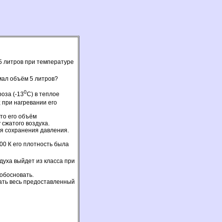
5 литров при температуре
мал объём 5 литров?
0
оза (-13
С) в теплое
 при нагревании его
что его объём
 сжатого воздуха.
ля сохранения давления.
00 К его плотность была
здуха выйдет из класса при
 обосновать.
мать весь предоставленный