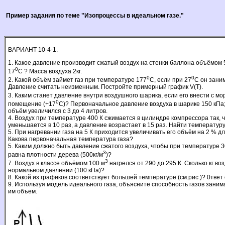
Пример задания по теме "Изопроцессы в идеальном газе."
ВАРИАНТ 10-4-1.
1. Какое давление производит сжатый воздух на стенки баллона объёмом 
0
17
С ? Масса воздуха 2кг.
0
0
2. Какой объём займет газ при температуре 177
С, если при 27
С он зани
Давление считать неизменным. Постройте примерный график V(T).
3. Каким станет давление внутри воздушного шарика, если его внести с мор
0
помещение (+17
С)? Первоначальное давление воздуха в шарике 150 кПа;
объём увели­чился с 3 до 4 литров.
4. Воздух при температуре 400 К сжимается в цилиндре компрессора так, 
уменьшается в 10 раз, а давление возрастает в 15 раз. Найти температуру
5. При нагревании газа на 5 К приходится увеличивать его объём на 2 % д
Какова первоначальная температура газа?
5. Каким должно быть давление сжатого воздуха, чтобы при температуре 3
3
равна плотности дерева (500кг/м
)?
3
7. Воздух в классе объёмом 100 м
нагрелся от 290 до 295 К. Сколько кг во
нормальном давлении (100 кПа)?
8. Какой из графиков соответствует большей температуре (см.рис.)? 0твет
9. Используя модель идеального газа, объясните способность газов зани
им объем.