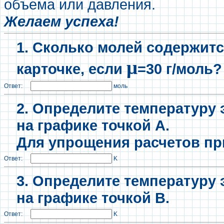
объема или давления.
Желаем успеха!
1. Сколько молей содержится
μ
карточке, если
=30 г/моль?
Ответ:
моль
2. Определите температуру 
на графике точкой А.
Для упрощения расчетов при
Ответ:
K
3. Определите температуру 
на графике точкой B.
Ответ:
K