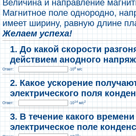
Величина и направление магнит
Магнитное поле однородно, нап
имеет ширину, равную длине пл
Желаем успеха!
1. До какой скорости разго
действием анодного напря
6
Ответ:
·10
м/с
2. Какое ускорение получаю
электрического поля конде
14
2
Ответ:
·10
м/с
3. В течение какого времени
электрическое поле конден
-10