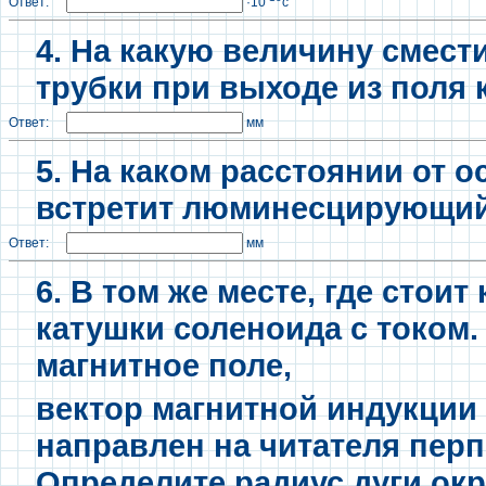
Ответ:
·10
с
4. На какую величину смест
трубки при выходе из поля
Ответ:
мм
5. На каком расстоянии от о
встретит люминесцирующий
Ответ:
мм
6. В том же месте, где стои
катушки соленоида с током
магнитное поле,
вектор магнитной индукции 
направлен на читателя перп
Определите радиус дуги окр