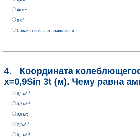
-1
4п с
-1
п с
Среди ответов нет правильного
4.
Координата колеблющегося
x=0,9Sin 3t (м). Чему равна а
2
0,1 м/с
2
0,3 м/с
2
0,9 м/с
2
2,7м/с
2
8,1 м/с