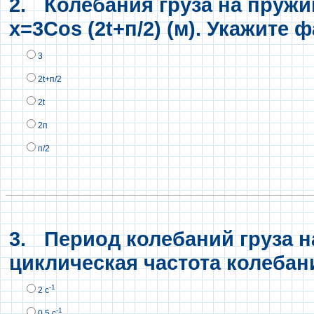
2.
Колебания груза на пруж
x=3Cos (2t+п/2) (м). Укажите 
3
2t+п/2
2t
2п
п/2
3.
Период колебаний груза на
циклическая частота колебан
-1
2 с
-1
0,5 с