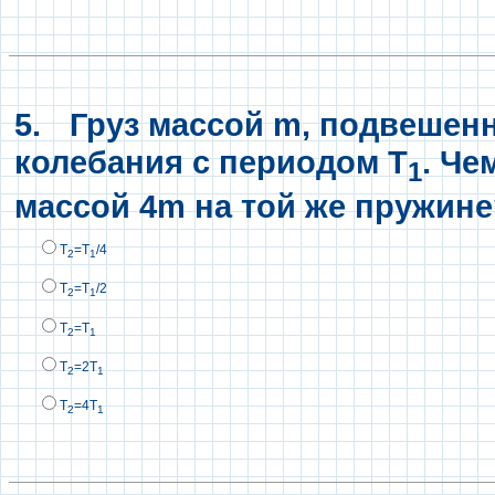
5.
Груз массой m, подвешен
колебания с периодом Т
. Че
1
массой 4m на той же пружине
Т
=Т
/4
2
1
Т
=Т
/2
2
1
Т
=Т
2
1
Т
=2Т
2
1
Т
=4Т
2
1