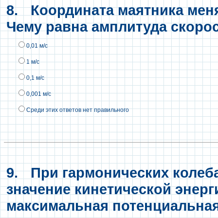
8.
Координата маятника меняет
Чему равна амплитуда скоро
0,01 м/с
1 м/с
0,1 м/с
0,001 м/с
Среди этих ответов нет правильного
9.
При гармонических колеб
значение кинетической энерг
максимальная потенциальна