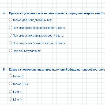
4.
При каких условиях можно пользоваться формулой энергии тел: E
Только для неподвижных тел
При скоростях меньших скорости света
При скоростях равных скорости света
При скоростях больших скорости света
При любых условиях
5.
Какие из перечисленных ниже излучений обладают способностью к 
Только 1
Только 1 и 2
1,2 и 3
1,3 и 4