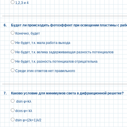
1,2,3 и 4
6.
Будет ли происходить фотоэффект при освещении пластины с рабо
Конечно, будет
Не будет, т.к. мала работа выхода
Не будет, т.к. велика задерживающая разность потенциалов
Не будет, т.к. разность потенциалов отрицательна
Среди этих ответов нет правильного
7.
Каково условие для минимумов света в дифракционной решетке?
dsin φ=kλ
dcos φ= kλ
dsin φ=(2k+1)λ/2