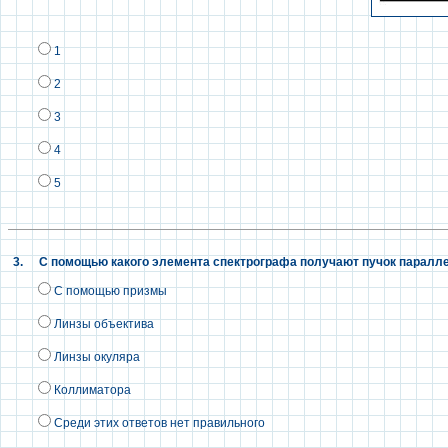
1
2
3
4
5
3.
С помощью какого элемента спектрографа получают пучок паралл
С помощью призмы
Линзы объектива
Линзы окуляра
Коллиматора
Среди этих ответов нет правильного