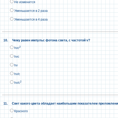
Не изменится
Уменьшается в 2 раза
Уменьшается в 4 раза
10.
Чему равен импульс фотона света, с частотой v?
2
hvc
hvc
hv
hv/c
2
hv/с
11.
Свет какого цвета обладает наибольшим показателем преломления
Красного