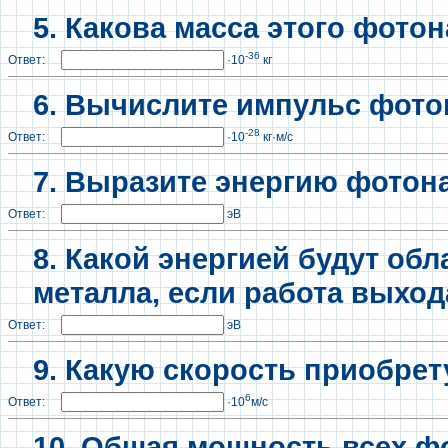
5. Какова масса этого фото
-36
Ответ:
·10
кг
6. Вычислите импульс фотон
-28
Ответ:
·10
кг·м/с
7. Выразите энергию фотона
Ответ:
эВ
8. Какой энергией будут об
металла, если работа выхода
Ответ:
эВ
9. Какую скорость приобрет
6
Ответ:
·10
м/с
10. Общая мощность всех ф