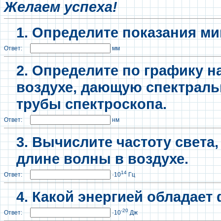
Желаем успеха!
1. Определите показания ми
Ответ:
мм
2. Определите по графику н
воздухе, дающую спектраль
трубы спектроскопа.
Ответ:
нм
3. Вычислите частоту свет
длине волны в воздухе.
14
Ответ:
·10
Гц
4. Какой энергией обладает 
-20
Ответ:
·10
Дж