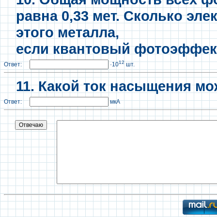
равна 0,33 мет. Сколько эле
этого металла,
если квантовый фотоэффект
12
Ответ:
·10
шт.
11. Какой ток насыщения м
Ответ:
мкА