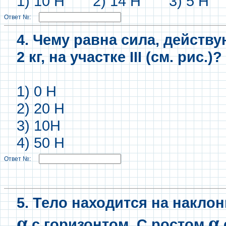
1) 10 Н 2) 14 Н 3) 5 Н 
Ответ №:
4. Чему равна сила, действ
2 кг, на участке III (см. рис.)?
1) 0 Н
2) 20 Н
3) 10Н
4) 50 Н
Ответ №:
5. Тело находится на накло
α
α
с горизонтом. С ростом