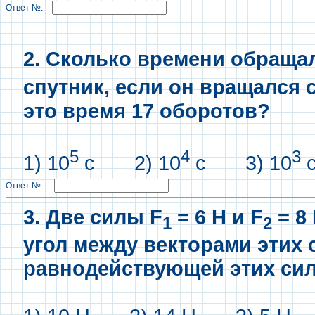
Ответ №:
2. Сколько времени обраща
спутник, если он вращался с
это время 17 оборотов?
5
4
3
1) 10
с 2) 10
с 3) 10
Ответ №:
3. Две силы F
= 6 H и F
= 8
1
2
угол между векторами этих 
равнодействующей этих сил