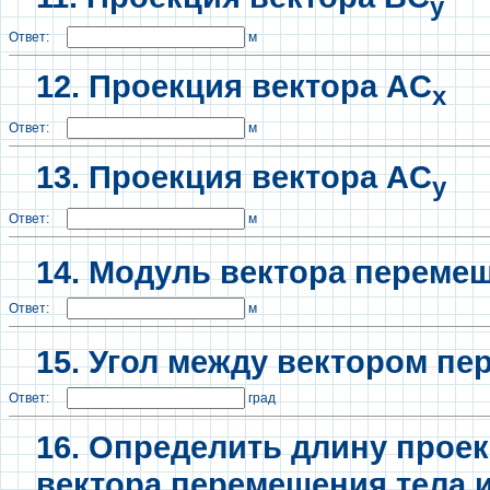
y
Ответ:
м
12. Проекция вектора AC
x
Ответ:
м
13.
Проекция вектора AC
y
Ответ:
м
14. Модуль вектора переме
Ответ:
м
15. Угол между вектором п
Ответ:
град
16. Определить длину прое
вектора перемещения тела и