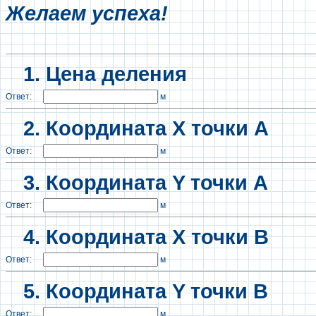
Желаем успеха!
1. Цена деления
Ответ:
м
2.
Координата X точки А
Ответ:
м
3. Координата Y точки А
Ответ:
м
4. Координата X точки B
Ответ:
м
5. Координата Y точки B
Ответ:
м