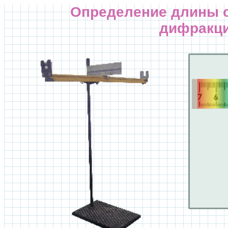
Определение длины 
дифракци