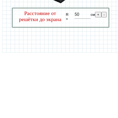
Расстояние от
R
cм
+
-
решётки до экрана
=