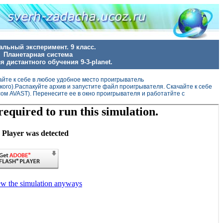
альный эксперимент. 9 класс.
Планетарная система
я дистантного обучения 9-3-planet.
айте к себе в любое удобное место проигрыватель
ого).Распакуйте архив и запустите файл проигрывателя. Скачайте к себе
сом AVAST). Перенесите ее в окно проигрывателя и работатйте с