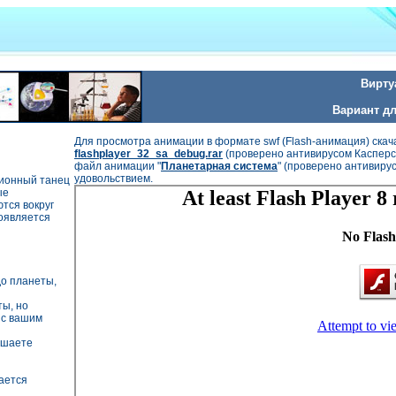
Вирту
Вариант дл
Для просмотра анимации в формате swf (Flash-анимация) скач
flashplayer_32_sa_debug.rar
(проверено антивирусом Касперск
файл анимации "
Планетарная система
" (проверено антивиру
удовольствием.
ционный танец
ые
ются вокруг
роявляется
до планеты,
ты, но
 с вашим
ьшаете
ается