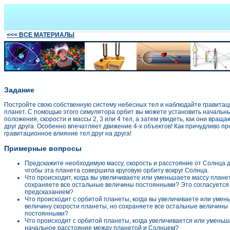
<<< ВСЕ МАТЕРИАЛЫ
Задание
Постройте свою собственную систему небесных тел и наблюдайте гравита
планет. С помощью этого симулятора орбит вы можете установить начальн
положения, скорости и массы 2, 3 или 4 тел, а затем увидеть, как они враща
друг друга. Особенно впечатляет движение 4-х объектов! Как причудливо п
гравитационное влияние тел друг на друга!
Примерные вопросы
Предскажите необходимую массу, скорость и расстояние от Солнца 
чтобы эта планета совершила круговую орбиту вокруг Солнца.
Что происходит, когда вы увеличиваете или уменьшаете массу плане
сохраняете все остальные величины постоянными? Это согласуется
предсказанием?
Что происходит с орбитой планеты, когда вы увеличиваете или умен
величину скорости планеты, но сохраняете все остальные величины
постоянными?
Что происходит с орбитой планеты, когда увеличивается или уменьш
начальное расстояние между планетой и Солнцем?