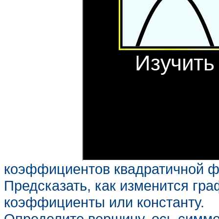
коэффициентов квадратичной ф
Предсказать, как изменится гр
коэффициенты или константу.
Определите вершину, ось симм