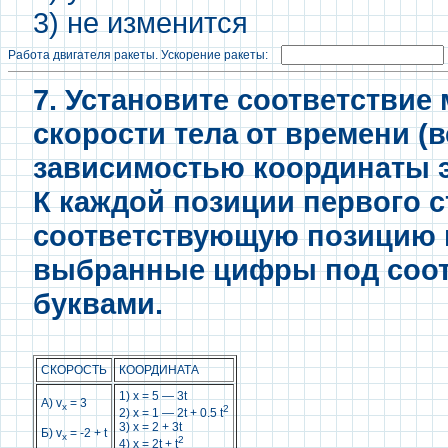
3) не изменится
Работа двигателя ракеты. Ускорение ракеты:
7. Установите соответстви
скорости тела от времени (
зависимостью координаты э
К каждой позиции первого 
соответствующую позицию в
выбранные цифры под соо
буквами.
СКОРОСТЬ
КООРДИНАТА
1) x = 5 — 3t
A) v
= 3
х
2
2) х = 1 — 2t + 0.5 t
3) x = 2 + 3t
Б) v
= -2 + t
x
2
4) х = 2t + t