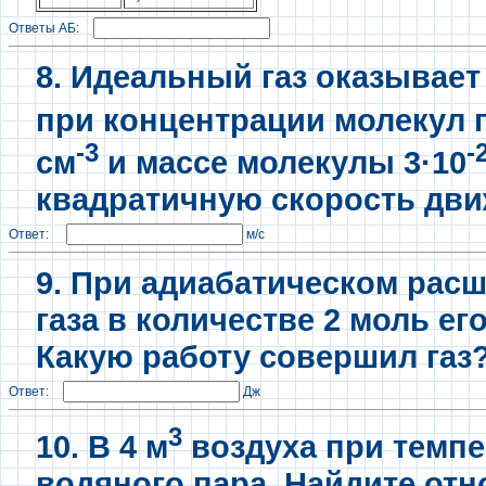
Ответы АБ:
8. Идеальный газ оказывает 
при концентрации молекул г
-3
-
см
и массе молекулы 3·10
квадратичную скорость дви
Ответ:
м/с
9. При адиабатическом рас
газа в количестве 2 моль ег
Какую работу совершил газ?
Ответ:
Дж
3
10. В 4 м
воздуха при темпер
водяного пара. Найдите от