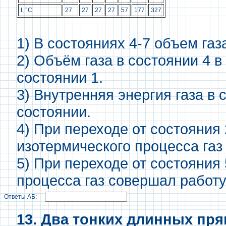
t, °С
27
27
27
27
57
177
327
1) В состояниях 4-7 объем га
2) Объём газа в состоянии 4 в
состоянии 1.
3) Внутренняя энергия газа в 
состоянии.
4) При переходе от состояния 
изотермического процесса газ
5) При переходе от состояния 
процесса газ совершал работу
Ответы АБ:
13. Два тонких длинных пр