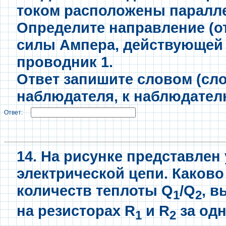
током расположены паралле
Определите направление (о
силы Ампера, действующей 
проводник 1.
Ответ запишите словом (сло
наблюдателя, к наблюдателю
Ответ:
14. На рисунке представлен
электрической цепи. Каков
количеств теплоты Q
/Q
, 
1
2
на резисторах R
и R
за одн
1
2