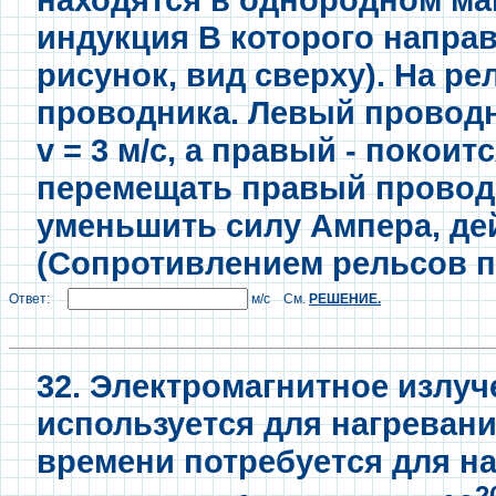
индукция В которого направ
рисунок, вид сверху). На р
проводника. Левый проводн
v = 3 м/с, а правый - покоит
перемещать правый проводн
уменьшить cилу Ампера, д
(Сопротивлением рельсов п
Ответ:
м/c См.
РЕШЕНИЕ.
32. Электромагнитное излуч
используется для нагревани
времени потребуется для на
2