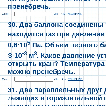
пренебречь.
Ответ:
м/с См.
РЕШЕНИЕ.
30. Два баллона соединены 
находится газ при давлении
5
0,6·10
Па. Объем первого б
-3
3
З·10
м
. Какое давление ус
открыть кран? Температура
можно пренебречь.
Ответ:
кПа См.
РЕШЕНИЕ.
31. Два параллельных друг 
лежащих в горизонтальной 
находятся в однородном ма