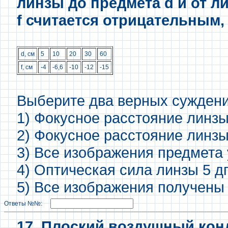
линзы до предмета d и от л
f считается отрицательным,
d, см
5
10
20
30
60
f, см
-4
-6,6
-10
-12
-15
Выберите два верных суждени
1) Фокусное расстояние линзы
2) Фокусное расстояние линзы
3) Все изображения предмета
4) Оптическая сила линзы 5 д
5) Все изображения получены 
Ответы №№:
17. Плоский воздушный кон