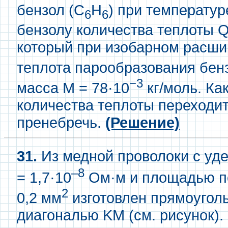
бензол (С
H
) при температур
6
6
бензолу количества теплоты Q
который при изобарном расши
теплота парообразования бенз
−3
масса M = 78·10
кг/моль. Ка
количества теплоты переходи
пренебречь.
(Решение)
31.
Из медной проволоки с у
–8
= 1,7·10
Ом·м и площадью по
2
0,2 мм
изготовлен прямоугол
диагональю KM (см. рисунок)