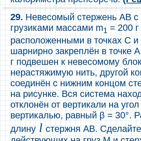
29.
Невесомый стержень АВ с
грузиками массами m
= 200 г
1
расположенными в точках C и 
шарнирно закреплён в точке А
г подвешен к невесомому блок
нерастяжимую нить, другой ко
соединён с нижним концом сте
на рисунке. Вся система нахо
отклонён от вертикали на угол 
вертикалью, равный β = 30°. 
l
длину
стержня АВ. Сделайте
действующих на груз M и сте