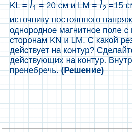
l
l
KL =
= 20 см и LM =
=15 с
1
2
источнику постоянного напря
однородное магнитное поле с 
сторонам KN и LM. С какой р
действует на контур? Сделайт
действующих на контур. Внут
пренебречь.
(Решение)