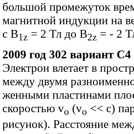
большой промежуток врем
магнитной индукции на в
с В
= 2 Тл до В
= - 2 Т
1z
2z
2009 год 302 вариант С4
Электрон влетает в прост
между двумя разноименно
женными пластинами плос
скоростью v
(v
<< с) па
o
o
рисунок). Расстояние ме