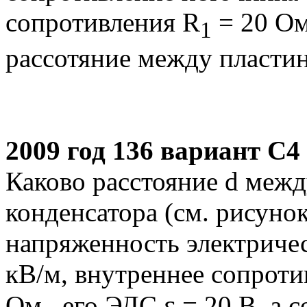
сопротивления R
= 20 Ом
1
рассотяние между пласти
2009 год 136 вариант С4
Каково расстояние d меж
конденсатора (см. рисунок
напряженность электриче
кВ/м, внутреннее сопротив
ε
Ом,. его ЭДС
= 20 В, а 