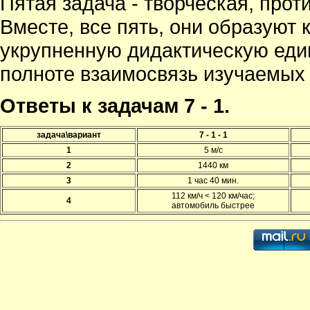
Пятая задача - творческая, пр
Вместе, все пять, они образуют
укрупненную дидактическую еди
полноте взаимосвязь изучаемых 
Ответы к задачам 7 - 1.
задача\вариант
7 - 1 - 1
1
5 м/с
2
1440 км
3
1 час 40 мин.
112 км/ч < 120 км/час;
4
автомобиль быстрее