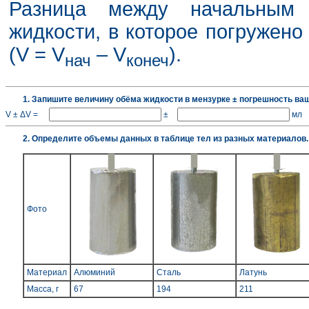
Разница между начальным
жидкости, в которое погружено
(V = V
– V
).
нач
конеч
1. Запишите величину обёма жидкости в мензурке ± погрешность ваш
V ± ΔV =
±
мл
2. Определите объемы данных в таблице тел из разных материалов.
Фото
Материал
Алюминий
Сталь
Латунь
Масса, г
67
194
211