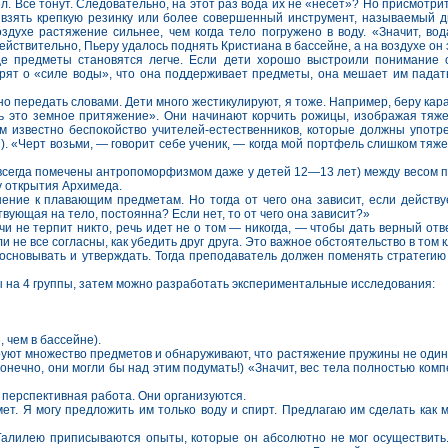
 Все тонут. Следовательно, на этот раз вода их не «несет»? Но присмотрит
взять крепкую резинку или более совершенный инструмент, называемый ди
здухе растяжение сильнее, чем когда тело погружено в воду. «Значит, в
ствительно, Пьеру удалось поднять Кристиана в бассейне, а на воздухе он эт
де предметы становятся легче. Если дети хорошо выстроили понимание 
ят о «силе воды», что она поддерживает предметы, она мешает им падать
но передать словами. Дети много жестикулируют, я тоже. Например, беру кар
ь это земное притяжение». Они начинают корчить рожицы, изображая тяже
м известно беспокойство учителей-естественников, которые должны употре
. «Черт возьми, — говорит себе ученик, — когда мой портфель слишком тяже
всегда помечены антропоморфизмом даже у детей 12—13 лет) между весом 
у открытия Архимеда.
ение к плавающим предметам. Но тогда от чего она зависит, если действ
твующая на тело, постоянна? Если нет, то от чего она зависит?»
чи не терпит никто, речь идет не о том — никогда, — чтобы дать верный отв
не все согласны, как убедить друг друга. Это важное обстоятельство в том к
 обосновывать и утверждать. Тогда преподаватель должен поменять стратег
ы на 4 группы, затем можно разработать экспериментальные исследования:
 чем в бассейне).
ируют множество предметов и обнаруживают, что растяжение пружины не одина
онечно, они могли бы над этим подумать!) «Значит, вес тела полностью комп
ь перспективная работа. Они организуются.
мет. Я могу предложить им только воду и спирт. Предлагаю им сделать ка
. Галилею приписываются опыты, которые он абсолютно не мог осуществит