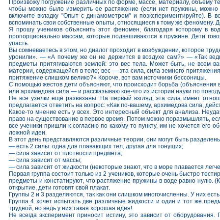
Произвожу погружение различных по форме, массе, материалу, объему тел.
чтобы можно было измерить ее растяжение (если нет пружины, можно 
включите вкладку "Опыт с динамометром" и поэкспериментируйте). В во
вспоминать свои собственные опыты, относящиеся к тому же феномену. Дей
Я прошу учеников объяснить этот феномен, благодаря которому в во
пропорционально массам, которые подвешиваются к пружине. Дети говор
упасть.
Вы сомневаетесь в этом, но диалог проходит в возбуждении, которое труд
уронили». — «А почему же он не держится в воздухе сам?» — «Так вед
предметы притягиваются землей: это вес тела. Может быть, не всем ва
материи, содержащейся в теле; вес — эта сила, сила земного притяжения)
притяжение слишком велико?» Короче, вот вам источники бессоницы.
С помощью жестов дети объясняют, что происходит борьба (объяснения 
или архимедова сила — и рассказываю кое-что из истории науки по повод
Не все узелки еще развязаны. На первый взгляд, эта сила имеет отнош
предлагается ответить на вопрос: «Как по-вашему, архимедова сила, дейс
Какое-то мнение есть у всех. Это интересный объект для анализа. Неуда
право на существование в первое время. Потом можно поразмышлять, если 
все ученики пришли к согласию по какому-то пункту, им не хочется его
ложной идеи.
В этот день представляются различные теории, они могут быть разделен
— есть 2 силы: одна для плавающих тел, другая для тонущих;
— сила зависит от плотности предмета;
— сила зависит от массы;
— сила зависит от жидкости (некоторые знают, что в море плавается легче,
Первая группа состоит только из 2 учеников, которые очень быстро тест
предметы и констатируют, что растяжение пружины в воде равно нулю. (К
открытие, дети готовят свой плакат.
Группы 2 и 3 разделяются, так как они слишком многочисленны. У них ест
Группа 4 хочет испытать две различные жидкости и один и тот же пред
трудной, но ведь у них такая хорошая идея!
Не всегда эксперимент приносит истину, это зависит от оборудования