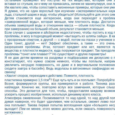
Остальные проверяют его постулат на тех веществах, которые они з
вставая со стульев, ни к чему не прикасаясь, ничем не манипулируя, они
Им хватило ума, чтобы сопоставить жизненные примеры, которые они уже
Я думаю, что не один взрослый при изучении «экспериментальных наук
льда, стальной шарик и воду, чтобы убедиться! (Используйте для этого сим
Детям становится еще интереснее, когда они переходят к проблем
«замороженной воды», которая меньше, чем плотность воды. Достаточ
объема замерзшей воды и отношение масса — объем плотности. Когда 
при замерзании) на больший объем, результат становится меньше.
Если случая с шариком и айсбергом недостаточно, чтобы пустить в ход 
проблемы, я могу в подходящий момент «вытащить из шляпы зайца». В ка
с прозрачным спиртом, а другой — с водой, потом на глазах у учеников о
Один тонет, другой — нет! Эффект обеспечен, а также — это очен
разрешения проблемы. Итак, потонет предмет или нет, является п
вещества и плотности жидкости, куда погружается предмет. Так преодол
проблемы "тонет или плавает?" Но существуют и другие параметры!
Я не даю детям времени на раздумье и подбрасываю им дискуссию о пл
констатируют, что нужно совсем немного, чтобы мы поплыли, наприм
увеличить несущую поверхность, но даже и в вертикальном положении
сходите завтра в бассейн). Ведь водолазы в автономных скафандрах не
свинец!
«Хватит споров, переходим к действию. Помните, плотность
3
пластилина примерно 1,5 г/см
? Еще чуть-чуть и он поплывет. Попробуйте
Возня; формируются группы, все примеряются к работе. Техника разл
наблюдая. Конечно же, повторяю вслух все замечания, которые слыш
способы. Это делается для того, чтобы, предоставляя каждому возмож
ускорить npoцесс изобретения, используя динамику всего класса.
Атмосфера оживленная. Посмеиваются то над одной, то над другой поп
думая наверное, что будет удачливее, чем остальные, сможет ловко по
она поплывет. Такова первая попытка воплощения идеи «большего несу
выходит! (Тем не менее, этого можно достичь, если смазать поверхност
натяжение.)