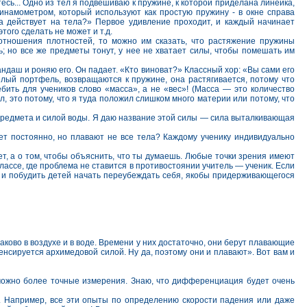
есь... Одно из тел я подвешиваю к пружине, к которой приделана линейка,
намометром, который используют как простую пружину - в окне справа
ода действует на тела?» Первое удивление проходит, и каждый начинает
ого сделать не может и т.д.
отношения плотностей, то можно им сказать, что растяжение пружины
; но все же предметы тонут, у нее не хватает силы, чтобы помешать им
андаш и роняю его. Он падает. «Кто виноват?» Классный хор: «Вы сами его
лый портфель, возвращаются к пружине, она растягивается, потому что
бить для учеников слово «масса», а не «вес»! (Масса — это количество
л, это потому, что я туда положил слишком много материи или потому, что
предмета и силой воды. Я даю название этой силы — сила выталкивающая
ует постоянно, но плавают не все тела? Каждому ученику индивидуально
ет, а о том, чтобы объяснить, что ты думаешь. Любые точки зрения имеют
лассе, где проблема не ставится в противостоянии учитель — ученик. Если
ию и побудить детей начать переубеждать себя, якобы придерживающегося
ково в воздухе и в воде. Времени у них достаточно, они берут плавающие
енсируется архимедовой силой. Ну да, поэтому они и плавают». Вот вам и
к можно более точные измерения. Знаю, что дифференциация будет очень
ь. Например, все эти опыты по определению скорости падения или даже