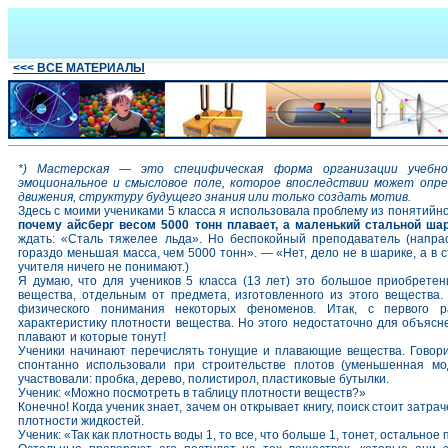
<<< ВСЕ МАТЕРИАЛЫ
*) Мастерская — это специфическая форма организации учебно
эмоциональное и смысловое поле, которое впоследствии может опр
движения, структуру будущего знания или только создать мотив.
Здесь с моими учениками 5 класса я использовала проблему из понятийн
почему айсберг весом 5000 тонн плавает, а маленький стальной шар
ждать: «Сталь тяжелее льда». Но беспокойный преподаватель (напрасн
гораздо меньшая масса, чем 5000 тонн». — «Нет, дело не в шарике, а в с
учителя ничего не понимают.)
Я думаю, что для учеников 5 класса (13 лет) это большое приобретен
вещества, отдельным от предмета, изготовленного из этого вещества.
физического понимания некоторых феноменов. Итак, с первого 
характеристику плотности вещества. Но этого недостаточно для объясне
плавают и которые тонут!
Ученики начинают перечислять тонущие и плавающие вещества. Говори
спонтанно использовали при строительстве плотов (уменьшенная мод
участвовали: пробка, дерево, полистирол, пластиковые бутылки.
Ученик: «Можно посмотреть в таблицу плотности веществ?»
Конечно! Когда ученик знает, зачем он открывает книгу, поиск стоит затра
плотности жидкостей.
Ученик: «Так как плотность воды 1, то все, что больше 1, тонет, остальное 