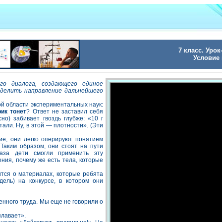
7 класс. Уро
Условие 
го диалога, создающего единое
еделить направление дальнейшего
ой области экспериментальных наук:
ик тонет
? Ответ не заставил себя
о) забивает гвоздь глубже: «10 г
тали. Ну, в этой — плотности». (Эти
ие; они легко оперируют понятием
 Таким образом, они стоят на пути
раза дети смогли применить эту
ния, почему же есть тела, которые
тся о материалах, которые ребята
ель) на конкурсе, в котором они
ченного труда. Мы еще не говорили о
плавает».