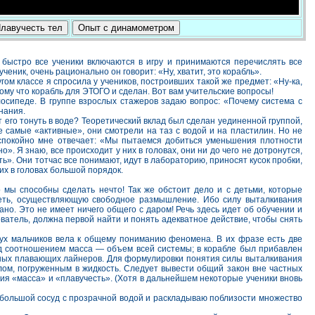
лавучесть тел
Опыт с динамометром
ь быстро все ученики включаются в игру и принимаются перечислять все
еник, очень рационально он говорит: «Ну, хватит, это корабль».
ом классе я спросила у учеников, построивших такой же предмет: «Ну-ка,
тому что корабль для ЭТОГО и сделан. Вот вам учительские вопросы!
лосипеде. В группе взрослых стажеров задаю вопрос: «Почему система с
нания.
 его тонуть в воде? Теоретический вклад был сделан уединенной группой,
не самые «активные», они смотрели на таз с водой и на пластилин. Но не
их спокойно мне отвечает: «Мы пытаемся добиться уменьшения плотности
о». Я знаю, все происходит у них в головах, они ни до чего не дотронутся,
ть». Они тотчас все понимают, идут в лабораторию, приносят кусок пробки,
их в головах большой порядок.
 мы способны сделать нечто! Так же обстоит дело и с детьми, которые
сеть, осуществляющую свободное размышление. Ибо силу выталкивания
о. Это не имеет ничего общего с даром! Речь здесь идет об обучении и
ователь, должна первой найти и понять адекватное действие, чтобы снять
двух мальчиков вела к общему пониманию феномена. В их фразе есть две
над соотношением масса — объем всей системы; в корабле был прибавлен
омных плавающих лайнеров. Для формулировки понятия силы выталкивания
лом, погруженным в жидкость. Следует вывести общий закон вне частных
ия «масса» и «плавучесть». (Хотя в дальнейшем некоторые ученики вновь
и большой сосуд с прозрачной водой и раскладываю поблизости множество