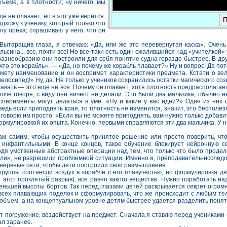
ъеме, а в плотности; ну ничего, мы
 не плавает, но в это уже верится.
П
дхожу к ученику, который только что
у ореха; спрашиваю у него, что он
Вытаращив глаза, я отвечаю: «Да, или же это перевернутая каска». Очен
ина... все, почти все! Но все-таки есть один сжалившийся над «учителкой» уч
разнообразию они построили для себя понятие судна гораздо быстрее. В друг
что это корабль». — «Да, но почему же корабль плавает?» Ну и вопрос! Да по
дмету наименование и он воспримет характеристики предмета. Кстати о ве
лосипед!» Ну, да. Не только у учеников сохранились остатки магического соз
вать — это еще не все. Почему он плавает, хотя плотность предрасполагает
оче говоря, с виду они ничего не делали. Это были два мальчика, обычно 
 эксперименты могут делаться в уме: «Ну и какие у вас идеи?» Один из н
ведь если приподнять края, то плотность не изменится, значит, это бесполезн
 говорю им просто: «Если вы не можете приподнять, вам нужно только добави
ормулировкой их опыта. Конечно, первыми справляются эти два мальчика. У н
м самим, чтобы осуществить принятое решение или просто поверить, что
инфантильными. В конце концов, такое обучение блокирует нейронную 
я умственные абстрактные операции над тем, что только что было проделан
няли», не разрешили проблемной ситуации. Именно я, преподаватель-исслед
 нервные сети, чтобы дети построили свои размышления.
 группы соотнесли воздух в корабле с его плавучестью, но формулировка 
т этот проклятый разрыв), все равно какого вещества. Нужно поработать 
еньшей высоты бортов. Так перед глазами детей раскрывается секрет огр
 всех плавающих поделок и сформулировать, что же происходит с любым те
бъем, а на концептуальном уровне детям быстрее удается разделить понят
дят погружение, воздействует на предмет. Сначала я ставлю перед ученикам
ал заранее.