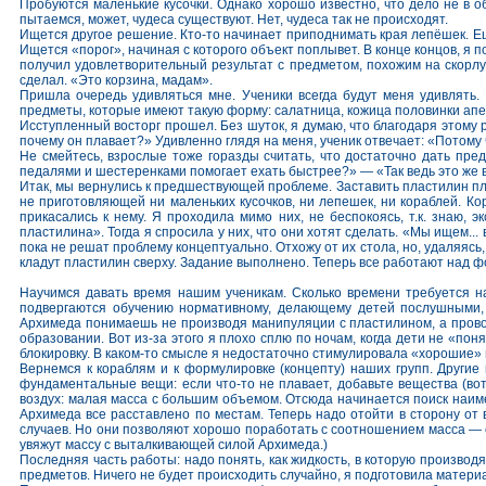
Пробуются маленькие кусочки. Однако хорошо известно, что дело не в об
пытаемся, может, чудеса существуют. Нет, чудеса так не происходят.
Ищется другое решение. Кто-то начинает приподнимать края лепёшек. Ещё
Ищется «порог», начиная с которого объект поплывет. В конце концов, я по
получил удовлетворительный результат с предметом, похожим на скорлуп
сделал. «Это корзина, мадам».
Пришла очередь удивляться мне. Ученики всегда будут меня удивлять. 
предметы, которые имеют такую форму: салатница, кожица половинки апельс
Исступленный восторг прошел. Без шуток, я думаю, что благодаря этому 
почему он плавает?» Удивленно глядя на меня, ученик отвечает: «Потому 
Не смейтесь, взрослые тоже горазды считать, что достаточно дать пре
педалями и шестеренками помогает ехать быстрее?» — «Так ведь это же ве
Итак, мы вернулись к предшествующей проблеме. Заставить пластилин пла
не приготовляющей ни маленьких кусочков, ни лепешек, ни кораблей. Кор
прикасались к нему. Я проходила мимо них, не беспокоясь, т.к. знаю,
пластилина». Тогда я спросила у них, что они хотят сделать. «Мы ищем... 
пока не решат проблему концептуально. Отхожу от их стола, но, удаляясь,
кладут пластилин сверху. Задание выполнено. Теперь все работают над ф
Научимся давать время нашим ученикам. Сколько времени требуется на
подвергаются обучению нормативному, делающему детей послушными, 
Архимеда понимаешь не производя манипуляции с пластилином, а провод
образовании. Вот из-за этого я плохо сплю по ночам, когда дети не «по
блокировку. В каком-то смысле я недостаточно стимулировала «хорошие»
Вернемся к кораблям и к формулировке (концепту) наших групп. Другие
фундаментальные вещи: если что-то не плавает, добавьте вещества (во
воздух: малая масса с большим объемом. Отсюда начинается поиск наим
Архимеда все расставлено по местам. Теперь надо отойти в сторону от
случаев. Но они позволяют хорошо поработать с соотношением масса — о
увяжут массу с выталкивающей силой Архимеда.)
Последняя часть работы: надо понять, как жидкость, в которую произво
предметов. Ничего не будет происходить случайно, я подготовила матери