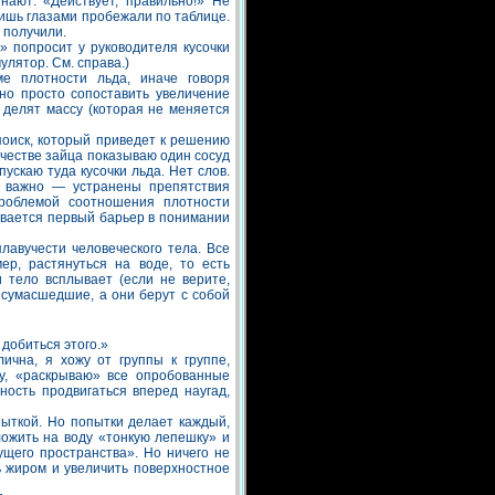
нают: «Действует, правильно!» Не
 лишь глазами пробежали по таблице.
 получили.
» попросит у руководителя кусочки
улятор. См. справа.)
е плотности льда, иначе говоря
но просто сопоставить увеличение
делят массу (которая не меняется
поиск, который приведет к решению
честве зайца показываю один сосуд
пускаю туда кусочки льда. Нет слов.
ь важно — устранены препятствия
роблемой соотношения плотности
евается первый барьер в понимании
авучести человеческого тела. Все
ер, растянуться на воде, то есть
 тело всплывает (если не верите,
 сумасшедшие, а они берут с собой
 добиться этого.»
ична, я хожу от группы к группе,
у, «раскрываю» все опробованные
ность продвигаться вперед наугад,
ыткой. Но попытки делает каждый,
ложить на воду «тонкую лепешку» и
щего пространства». Но ничего не
ь жиром и увеличить поверхностное