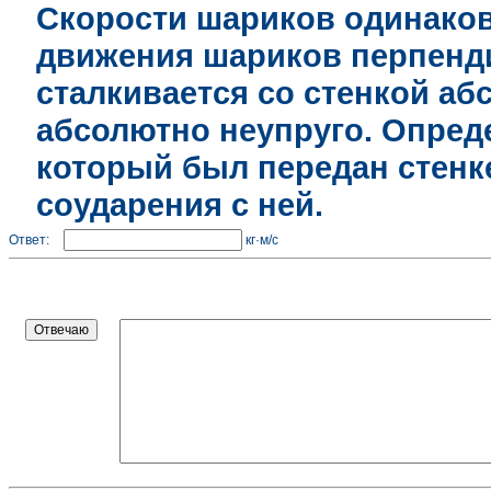
Скорости шариков одинаков
движения шариков перпенди
сталкивается со стенкой аб
абсолютно неупруго. Опред
который был передан стенк
соударения с ней.
Ответ:
кг·м/с