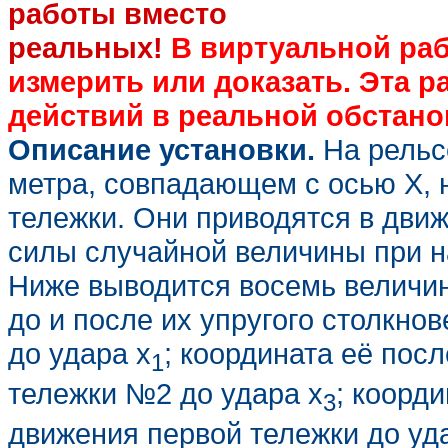
работы вместо
реальных!
В виртуальной раб
измерить или доказать. Эта р
действий в реальной обстано
Описание установки.
На рельс
метра, совпадающем с осью Х, 
тележки. Они приводятся в движ
силы случайной величины при н
Ниже выводится восемь величи
до и после их упругого столкно
до удара х
; координата её посл
1
тележки №2 до удара х
; коорд
3
движения первой тележки до уда