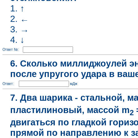
1. ↑
2. ←
3. →
4. ↓
Ответ №:
6. Сколько миллиджоулей э
после упругого удара в ва
Ответ:
мДж
7. Два шарика - стальной, м
пластилиновый, массой m
2
двигаться по гладкой гори
прямой по направлению к за