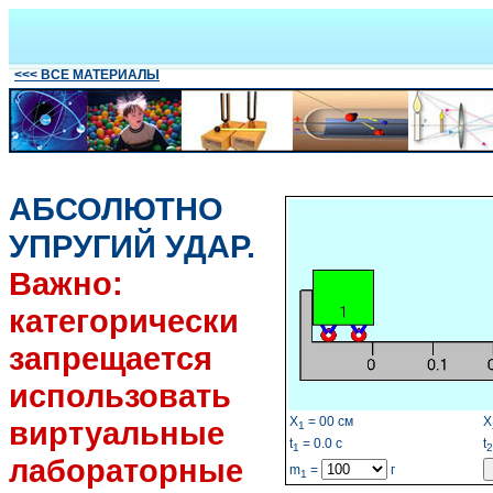
<<< ВСЕ МАТЕРИАЛЫ
АБСОЛЮТНО
УПРУГИЙ УДАР.
Важно:
категорически
запрещается
использовать
X
=
00
см
X
виртуальные
1
t
=
0.0
с
t
1
2
лабораторные
m
=
г
1