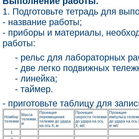
Выполнение работы.
1. Подготовьте тетрадь для вып
- название работы;
- приборы и материалы, необх
работы:
- рельс для лабораторных ра
- две легко подвижных тележ
- линейка;
- таймер.
- приготовьте таблицу для запис
Проекция
Проекция
Проекция
Масса
Ном6ер
перемещения
скорости тележки
импульса тележ
тележки,
тележки
тележки до удара
до удара на ось
до удара на ось 
кг
на ось Х, м
Х, м/c
кг·м/с
1