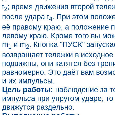
t
; время движения второй тележ
2
после удара t
. При этом полож
4
её правому краю, а положение п
левому краю. Кроме того вы мо
m
и m
. Кнопка "ПУСК" запуск
1
2
возвращает тележки в исходное 
подвижны, они катятся без трени
равномерно. Это даёт вам возмо
и их импульсы.
Цель работы:
наблюдение за те
импульса при упругом ударе, то 
движутся раздельно.