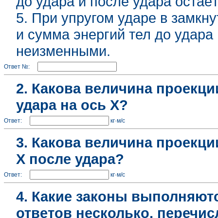
до удара и после удара остаё
5. При упругом ударе в замкн
и сумма энергий тел до удара
неизменными.
Ответ №:
2. Какова величина проекц
удара на ось Х?
Ответ:
кг·м/с
3. Какова величина проекци
Х после удара?
Ответ:
кг·м/с
4.
Какие законы выполняют
ответов несколько, перечис